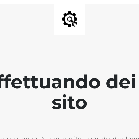
fettuando dei 
sito
la pazienza. Stiamo effettuando dei lavor