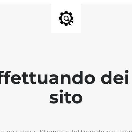
fettuando dei 
sito
la pazienza. Stiamo effettuando dei lavor